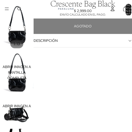
Crescente Bag Black
TOTAL 
ARTÍCU
$ 2,999.00
EN E
CARRITO
ENVÍO CALCULADO EN EL PAGO.
AGOTADO
DESCRIPCIÓN
/
1
13
ABRIR IMAGEN A
PANTALLA
COMPLETA
ABRIR IMAGEN A
PANTALLA
COMPLETA